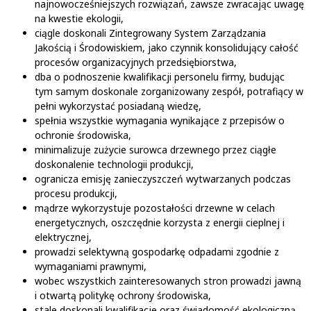
najnowocześniejszych rozwiązań, zawsze zwracając uwagę
na kwestie ekologii,
ciągle doskonali Zintegrowany System Zarządzania
Jakością i Środowiskiem, jako czynnik konsolidujący całość
procesów organizacyjnych przedsiębiorstwa,
dba o podnoszenie kwalifikacji personelu firmy, budując
tym samym doskonale zorganizowany zespół, potrafiący w
pełni wykorzystać posiadaną wiedzę,
spełnia wszystkie wymagania wynikające z przepisów o
ochronie środowiska,
minimalizuje zużycie surowca drzewnego przez ciągłe
doskonalenie technologii produkcji,
ogranicza emisję zanieczyszczeń wytwarzanych podczas
procesu produkcji,
mądrze wykorzystuje pozostałości drzewne w celach
energetycznych, oszczędnie korzysta z energii cieplnej i
elektrycznej,
prowadzi selektywną gospodarkę odpadami zgodnie z
wymaganiami prawnymi,
wobec wszystkich zainteresowanych stron prowadzi jawną
i otwartą politykę ochrony środowiska,
stale doskonali kwalifikacje oraz świadomość ekologiczną