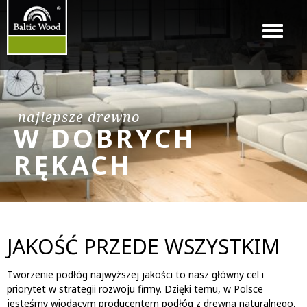
Menu
najlepsze drewno
W DOBRYCH
RĘKACH
JAKOŚĆ PRZEDE WSZYSTKIM
Tworzenie podłóg najwyższej jakości to nasz główny cel i
priorytet w strategii rozwoju firmy. Dzięki temu, w Polsce
jesteśmy wiodącym producentem podłóg z drewna naturalnego,