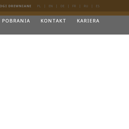
OGI DREWNIANE
PL
EN
DE
FR
RU
ES
 POBRANIA
KONTAKT
KARIERA