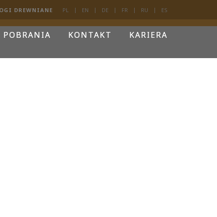
OGI DREWNIANE
PL
EN
DE
FR
RU
ES
 POBRANIA
KONTAKT
KARIERA